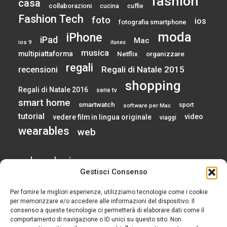
fashion
casa
collaborazioni
cucina
cuffie
Fashion Tech
foto
ios
fotografia smartphone
moda
iPhone
iPad
Mac
ios 9
itunes
musica
multipiattaforma
Netflix
organizzare
regali
Regali di Natale 2015
recensioni
shopping
Regali di Natale 2016
serie tv
smart home
smartwatch
sport
software per Mac
tutorial
video
vedere film in lingua originale
viaggi
wearables
web
calendario
Gestisci Consenso
Per fornire le migliori esperienze, utilizziamo tecnologie come i cookie
AGOSTO 2026
per memorizzare e/o accedere alle informazioni del dispositivo. Il
consenso a queste tecnologie ci permetterà di elaborare dati come il
comportamento di navigazione o ID unici su questo sito. Non
L
M
M
G
V
S
D