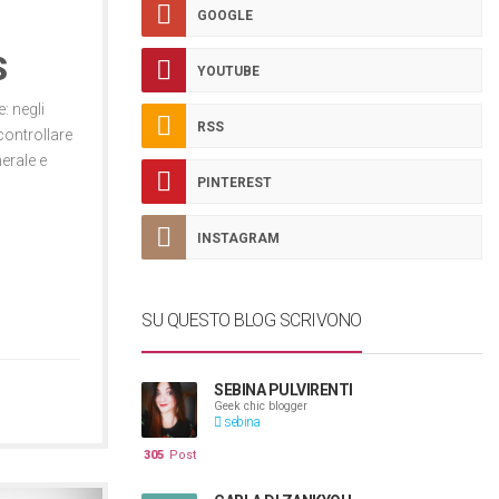
GOOGLE
S
YOUTUBE
: negli
RSS
controllare
nerale e
PINTEREST
INSTAGRAM
SU QUESTO BLOG SCRIVONO
SEBINA PULVIRENTI
Geek chic blogger
sebina
305
Post