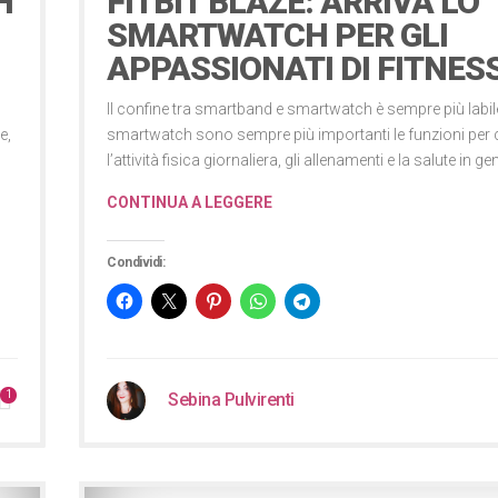
H
FITBIT BLAZE: ARRIVA LO
SMARTWATCH PER GLI
APPASSIONATI DI FITNES
Il confine tra smartband e smartwatch è sempre più labile
e,
smartwatch sono sempre più importanti le funzioni per 
l’attività fisica giornaliera, gli allenamenti e la salute in ge
CONTINUA A LEGGERE
Condividi:
1
Sebina Pulvirenti