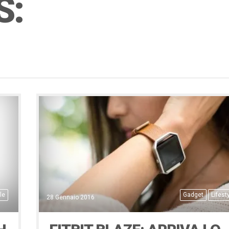
S:
le
Gadget
Lifest
28 Gennaio 2016