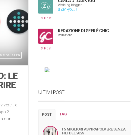
CARLA DI ZANKYOU
Wedding blogger
Zankyou_IT
3
Post
REDAZIONE DI GEEK È CHIC
Redazione
3
Post
 e bellezza
: LE
RIRE
ULTIMI POST
 vivere… e
dopo 3
TAG
POST
lia non
I 5 MIGLIORI ASPIRAPOLVERE SENZA
FILI DEL 2025