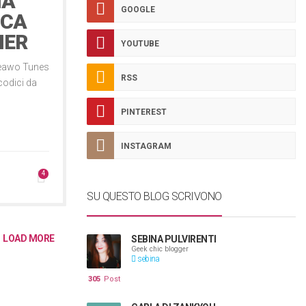
NA
GOOGLE
ICA
NER
YOUTUBE
 Leawo Tunes
RSS
codici da
PINTEREST
INSTAGRAM
4
SU QUESTO BLOG SCRIVONO
LOAD MORE
SEBINA PULVIRENTI
Geek chic blogger
sebina
305
Post