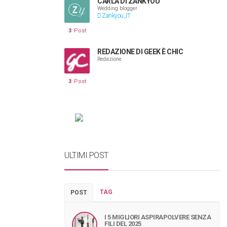
CARLA DI ZANKYOU
Wedding blogger
Zankyou_IT
3
Post
REDAZIONE DI GEEK È CHIC
Redazione
3
Post
ULTIMI POST
TAG
POST
I 5 MIGLIORI ASPIRAPOLVERE SENZA
FILI DEL 2025