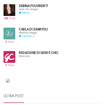
SEBINA PULVIRENTI
Geek chic blogger
sebina
305
Post
CARLA DI ZANKYOU
Wedding blogger
Zankyou_IT
3
Post
REDAZIONE DI GEEK È CHIC
Redazione
3
Post
ULTIMI POST