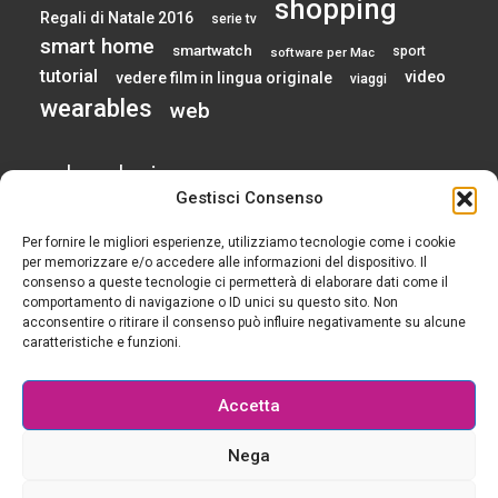
shopping
Regali di Natale 2016
serie tv
smart home
smartwatch
sport
software per Mac
tutorial
video
vedere film in lingua originale
viaggi
wearables
web
calendario
Gestisci Consenso
Per fornire le migliori esperienze, utilizziamo tecnologie come i cookie
AGOSTO 2026
per memorizzare e/o accedere alle informazioni del dispositivo. Il
consenso a queste tecnologie ci permetterà di elaborare dati come il
comportamento di navigazione o ID unici su questo sito. Non
L
M
M
G
V
S
D
acconsentire o ritirare il consenso può influire negativamente su alcune
1
2
caratteristiche e funzioni.
3
4
5
6
7
8
9
10
11
12
13
14
15
16
Accetta
17
18
19
20
21
22
23
24
25
26
27
28
29
30
Nega
31
« Gen