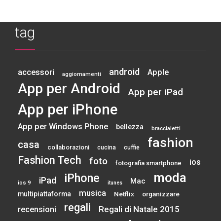
tag
android
accessori
Apple
aggiornamenti
App per Android
App per iPad
App per iPhone
App per Windows Phone
bellezza
braccialetti
fashion
casa
collaborazioni
cucina
cuffie
Fashion Tech
foto
ios
fotografia smartphone
moda
iPhone
iPad
Mac
ios 9
itunes
musica
multipiattaforma
Netflix
organizzare
regali
Regali di Natale 2015
recensioni