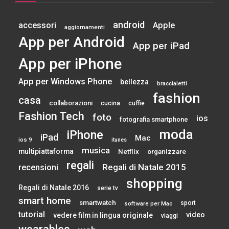
android
accessori
Apple
aggiornamenti
App per Android
App per iPad
App per iPhone
App per Windows Phone
bellezza
braccialetti
fashion
casa
collaborazioni
cucina
cuffie
Fashion Tech
foto
ios
fotografia smartphone
moda
iPhone
iPad
Mac
ios 9
itunes
musica
multipiattaforma
Netflix
organizzare
regali
Regali di Natale 2015
recensioni
shopping
Regali di Natale 2016
serie tv
smart home
smartwatch
sport
software per Mac
tutorial
video
vedere film in lingua originale
viaggi