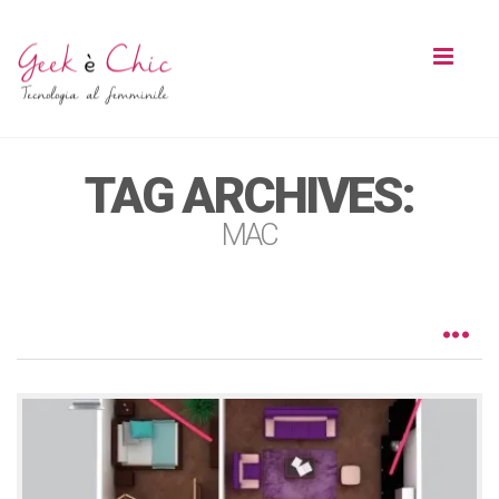
Toggl
naviga
TAG ARCHIVES:
MAC