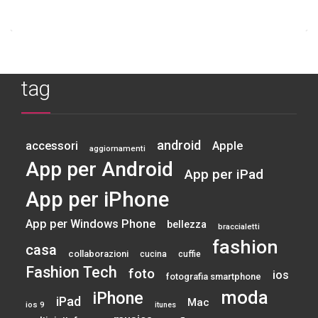
tag
android
accessori
Apple
aggiornamenti
App per Android
App per iPad
App per iPhone
App per Windows Phone
bellezza
braccialetti
fashion
casa
collaborazioni
cucina
cuffie
Fashion Tech
foto
ios
fotografia smartphone
moda
iPhone
iPad
Mac
ios 9
itunes