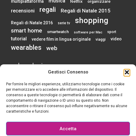
musica
multipiattaforma
Netflix
organizzare
regali
Regali di Natale 2015
recensioni
shopping
Regali di Natale 2016
serie tv
smart home
smartwatch
sport
software per Mac
tutorial
video
vedere film in lingua originale
viaggi
wearables
web
calendario
Gestisci Consenso
Per fornire le migliori esperienze, utilizziamo tecnologie come i cookie
AGOSTO 2026
per memorizzare e/o accedere alle informazioni del dispositivo. Il
consenso a queste tecnologie ci permetterà di elaborare dati come il
comportamento di navigazione o ID unici su questo sito. Non
L
M
M
G
V
S
D
acconsentire o ritirare il consenso può influire negativamente su alcune
1
2
caratteristiche e funzioni.
3
4
5
6
7
8
9
10
11
12
13
14
15
16
Accetta
17
18
19
20
21
22
23