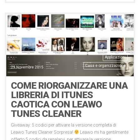
Applicazioni
Casa e organizzazione
29 Novembre 2015
COME RIORGANIZZARE UNA
LIBRERIA DI ITUNES
CAOTICA CON LEAWO
TUNES CLEANER
Giveaway: 5 codici per attivare la versione completa di
Leawo Tunes Cleaner Sorpresa!
Leawo mi ha gentilmente
offerto 5 codici da regalarvi, per attivare la versione