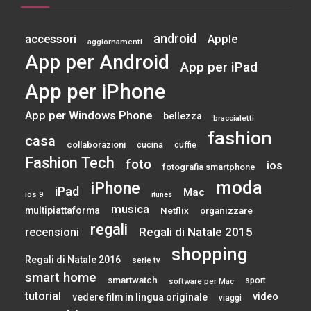
android
accessori
Apple
aggiornamenti
App per Android
App per iPad
App per iPhone
App per Windows Phone
bellezza
braccialetti
fashion
casa
collaborazioni
cucina
cuffie
Fashion Tech
foto
ios
fotografia smartphone
moda
iPhone
iPad
Mac
ios 9
itunes
musica
multipiattaforma
Netflix
organizzare
regali
Regali di Natale 2015
recensioni
shopping
Regali di Natale 2016
serie tv
smart home
smartwatch
sport
software per Mac
tutorial
video
vedere film in lingua originale
viaggi