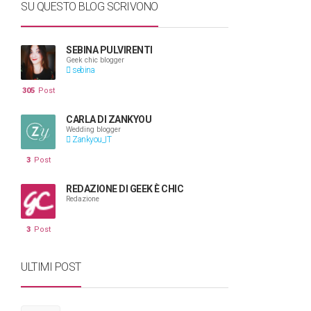
SU QUESTO BLOG SCRIVONO
SEBINA PULVIRENTI
Geek chic blogger
sebina
305
Post
CARLA DI ZANKYOU
Wedding blogger
Zankyou_IT
3
Post
REDAZIONE DI GEEK È CHIC
Redazione
3
Post
ULTIMI POST