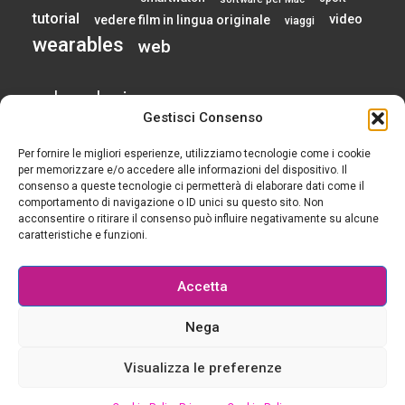
tutorial
video
vedere film in lingua originale
viaggi
wearables
web
calendario
Gestisci Consenso
Per fornire le migliori esperienze, utilizziamo tecnologie come i cookie
AGOSTO 2026
per memorizzare e/o accedere alle informazioni del dispositivo. Il
consenso a queste tecnologie ci permetterà di elaborare dati come il
comportamento di navigazione o ID unici su questo sito. Non
L
M
M
G
V
S
D
acconsentire o ritirare il consenso può influire negativamente su alcune
1
2
caratteristiche e funzioni.
3
4
5
6
7
8
9
10
11
12
13
14
15
16
Accetta
17
18
19
20
21
22
23
24
25
26
27
28
29
30
Nega
31
« Gen
Visualizza le preferenze
© 2015-2025 Tutti i diritti riservati - Geek è chic - Il blog per le ragazze che si rendono