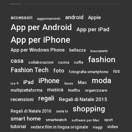
android
accessori
Apple
aggiornamenti
App per Android
App per iPad
App per iPhone
App per Windows Phone
bellezza
braccialetti
fashion
casa
collaborazioni
cucina
cuffie
Fashion Tech
foto
ios
fotografia smartphone
moda
iPhone
iPad
Mac
ios 9
itunes
musica
multipiattaforma
Netflix
organizzare
regali
Regali di Natale 2015
recensioni
shopping
Regali di Natale 2016
serie tv
smart home
smartwatch
sport
software per Mac
tutorial
video
vedere film in lingua originale
viaggi