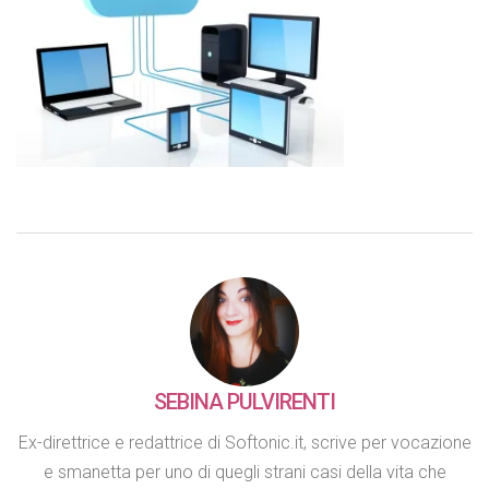
SEBINA PULVIRENTI
Ex-direttrice e redattrice di Softonic.it, scrive per vocazione
e smanetta per uno di quegli strani casi della vita che