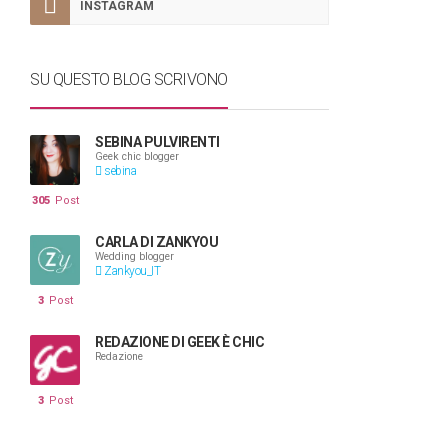
INSTAGRAM
SU QUESTO BLOG SCRIVONO
SEBINA PULVIRENTI
Geek chic blogger
sebina
305
Post
CARLA DI ZANKYOU
Wedding blogger
Zankyou_IT
3
Post
REDAZIONE DI GEEK È CHIC
Redazione
3
Post