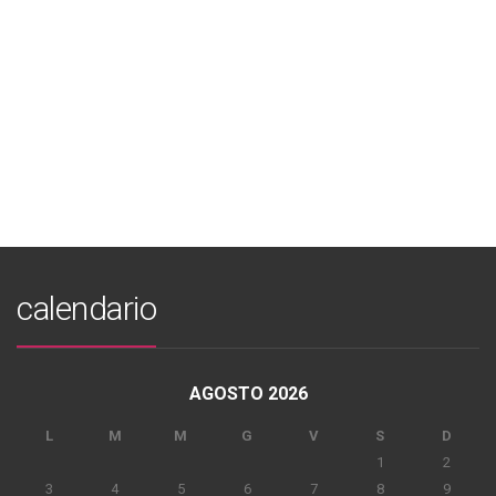
calendario
AGOSTO 2026
L
M
M
G
V
S
D
1
2
3
4
5
6
7
8
9