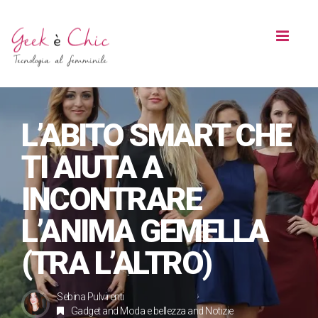
Toggl
naviga
L’ABITO SMART CHE
TI AIUTA A
INCONTRARE
L’ANIMA GEMELLA
(TRA L’ALTRO)
Sebina Pulvirenti
Gadget
and
Moda e bellezza
and
Notizie