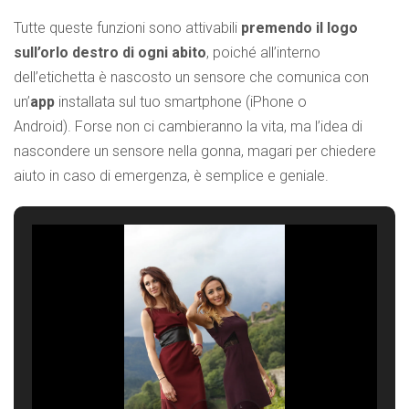
Tutte queste funzioni sono attivabili
premendo il logo
sull’orlo destro di ogni abito
, poiché all’interno
dell’etichetta è nascosto un sensore che comunica con
un’
app
installata sul tuo smartphone (iPhone o
Android). Forse non ci cambieranno la vita, ma l’idea di
nascondere un sensore nella gonna, magari per chiedere
aiuto in caso di emergenza, è semplice e geniale.