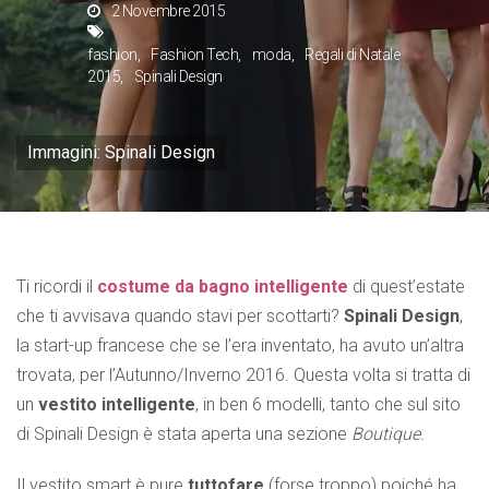
2 Novembre 2015
fashion
Fashion Tech
moda
Regali di Natale
2015
Spinali Design
Immagini: Spinali Design
Ti ricordi il
costume da bagno intelligente
di quest’estate
che ti avvisava quando stavi per scottarti?
Spinali Design
,
la start-up francese che se l’era inventato, ha avuto un’altra
trovata, per l’Autunno/Inverno 2016. Questa volta si tratta di
un
vestito intelligente
, in ben 6 modelli, tanto che sul sito
di Spinali Design è stata aperta una sezione
Boutique.
Il vestito smart è pure
tuttofare
(forse troppo) poiché ha