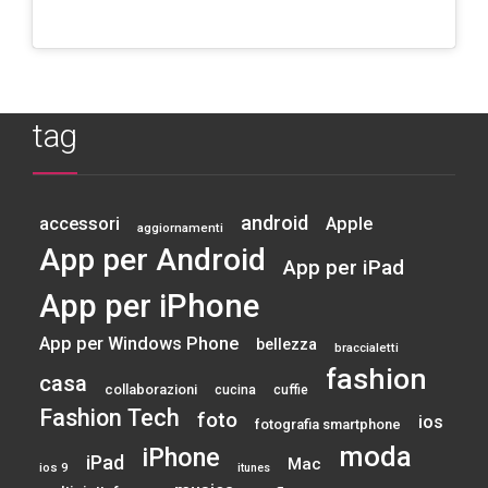
tag
android
accessori
Apple
aggiornamenti
App per Android
App per iPad
App per iPhone
App per Windows Phone
bellezza
braccialetti
fashion
casa
collaborazioni
cucina
cuffie
Fashion Tech
foto
ios
fotografia smartphone
moda
iPhone
iPad
Mac
ios 9
itunes