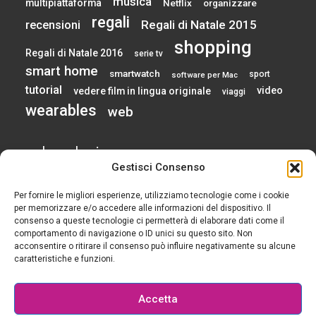
musica
multipiattaforma
Netflix
organizzare
regali
Regali di Natale 2015
recensioni
shopping
Regali di Natale 2016
serie tv
smart home
smartwatch
sport
software per Mac
tutorial
video
vedere film in lingua originale
viaggi
wearables
web
calendario
Gestisci Consenso
Per fornire le migliori esperienze, utilizziamo tecnologie come i cookie
AGOSTO 2026
per memorizzare e/o accedere alle informazioni del dispositivo. Il
consenso a queste tecnologie ci permetterà di elaborare dati come il
comportamento di navigazione o ID unici su questo sito. Non
L
M
M
G
V
S
D
acconsentire o ritirare il consenso può influire negativamente su alcune
1
2
caratteristiche e funzioni.
3
4
5
6
7
8
9
10
11
12
13
14
15
16
Accetta
17
18
19
20
21
22
23