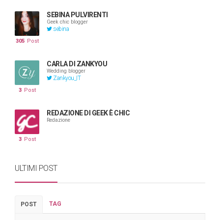
SEBINA PULVIRENTI
Geek chic blogger
sebina
305
Post
CARLA DI ZANKYOU
Wedding blogger
Zankyou_IT
3
Post
REDAZIONE DI GEEK È CHIC
Redazione
3
Post
ULTIMI POST
TAG
POST