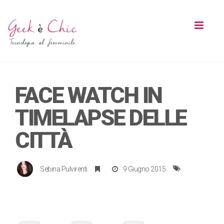
Toggl
naviga
FACE WATCH IN
TIMELAPSE DELLE
CITTÀ
Sebina Pulvirenti
9 Giugno 2015