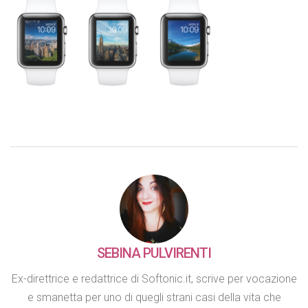
SEBINA PULVIRENTI
Ex-direttrice e redattrice di Softonic.it, scrive per vocazione
e smanetta per uno di quegli strani casi della vita che