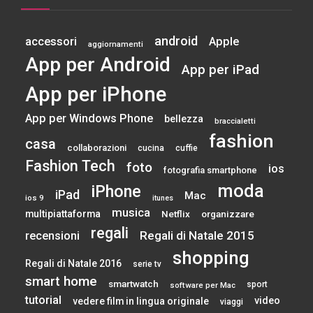
android
accessori
Apple
aggiornamenti
App per Android
App per iPad
App per iPhone
App per Windows Phone
bellezza
braccialetti
fashion
casa
collaborazioni
cucina
cuffie
Fashion Tech
foto
ios
fotografia smartphone
moda
iPhone
iPad
Mac
ios 9
itunes
musica
multipiattaforma
Netflix
organizzare
regali
Regali di Natale 2015
recensioni
shopping
Regali di Natale 2016
serie tv
smart home
smartwatch
sport
software per Mac
tutorial
video
vedere film in lingua originale
viaggi